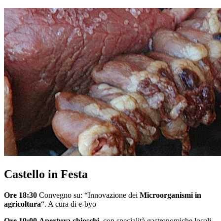
Castello in Festa
Ore 18:30
Convegno su: “Innovazione dei
Microorganismi in
agricoltura
“. A cura di e-byo
Ore 19:00
Apertura chioschi
, con specialità gastronomiche locali.