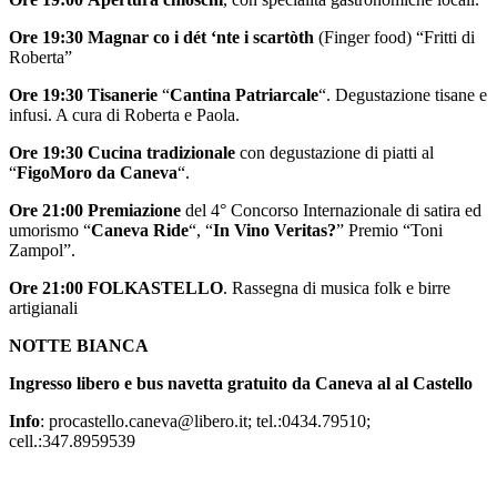
Ore 19:30 Magnar co i dét ‘nte i scartòth
(Finger food) “Fritti di
Roberta”
Ore 19:30 Tisanerie
“
Cantina Patriarcale
“. Degustazione tisane e
infusi. A cura di Roberta e Paola.
Ore 19:30 Cucina tradizionale
con degustazione di piatti al
“
FigoMoro da Caneva
“.
Ore 21:00 Premiazione
del 4° Concorso Internazionale di satira ed
umorismo “
Caneva Ride
“, “
In Vino Veritas?
” Premio “Toni
Zampol”.
Ore 21:00 FOLKASTELLO
. Rassegna di musica folk e birre
artigianali
NOTTE BIANCA
Ingresso libero e bus navetta gratuito da Caneva al al Castello
Info
: procastello.caneva@libero.it; tel.:0434.79510;
cell.:347.8959539