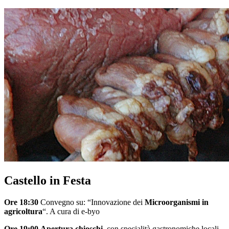
Castello in Festa
Ore 18:30
Convegno su: “Innovazione dei
Microorganismi in
agricoltura
“. A cura di e-byo
Ore 19:00
Apertura chioschi
, con specialità gastronomiche locali.