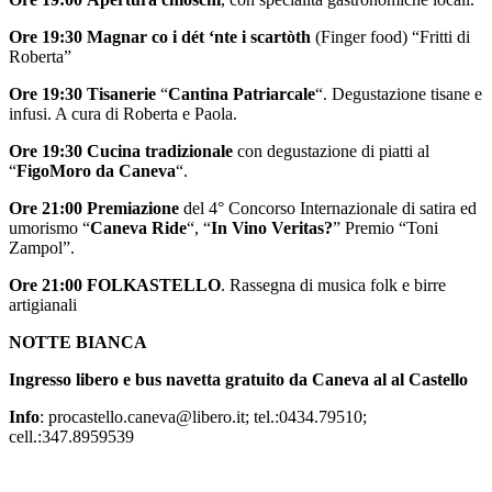
Ore 19:30 Magnar co i dét ‘nte i scartòth
(Finger food) “Fritti di
Roberta”
Ore 19:30 Tisanerie
“
Cantina Patriarcale
“. Degustazione tisane e
infusi. A cura di Roberta e Paola.
Ore 19:30 Cucina tradizionale
con degustazione di piatti al
“
FigoMoro da Caneva
“.
Ore 21:00 Premiazione
del 4° Concorso Internazionale di satira ed
umorismo “
Caneva Ride
“, “
In Vino Veritas?
” Premio “Toni
Zampol”.
Ore 21:00 FOLKASTELLO
. Rassegna di musica folk e birre
artigianali
NOTTE BIANCA
Ingresso libero e bus navetta gratuito da Caneva al al Castello
Info
: procastello.caneva@libero.it; tel.:0434.79510;
cell.:347.8959539